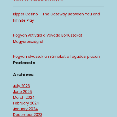
Ripper Casino – The Gateway Between You and
Infinite Play
Hogyan Aktiváld a Vavada Bónuszokat
Magyarországról
Hogyan olvassuk a számokat a fogadási piacon
Podcasts
Archives
July 2026
June 2026
March 2024
February 2024
January 2024
December 2023